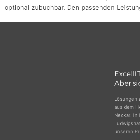
optional zubuchbar. Den passenden Leistung
ExcellIT
Aber
si
Lösungen au
aus dem He
Neckar: In
Ludwigshaf
unseren Pr