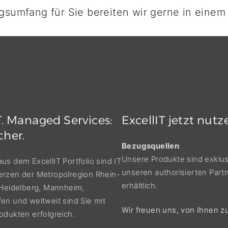
sumfang für Sie bereiten wir gerne in einem i
.
Managed
Services:
ExcellIT
jetzt
nutz
cher.
Bezugsquellen
Unsere Produkte sind exklus
s dem ExcellIT Portfolio sind IT
unseren authorisierten Part
rzen der Metropolregion Rhein-
erhältlich.
 Heidelberg, Mannheim,
en und weltweit sind Sie mit
Wir freuen uns, von Ihnen z
odukten erfolgreich.