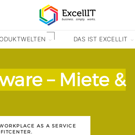
RODUKTWELTEN
DAS IST EXCELLIT
 | FiBu | WaWi & mehr
–
Anwendungsfälle
e Kaufleute
Warum ExcellIT?
Issue
– Support-Tool für
ware – Miete &
IT von hier? Sicher!
sung
– optimieren Sie
irtschaft
omebase
– souveräne
 von hier
 Workspace
– Powertool
teams
ing
– und Ihre Website
 WORKPLACE AS A SERVICE
FITCENTER.