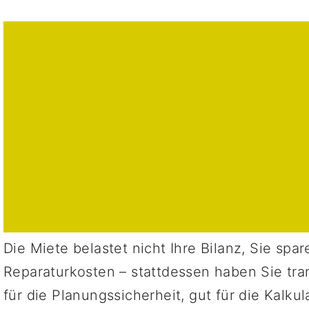
dmin
– macht Ihren Kopf
t
Die Miete belastet nicht Ihre Bilanz, Sie spar
Reparaturkosten – stattdessen haben Sie tra
für die Planungssicherheit, gut für die Kalkul