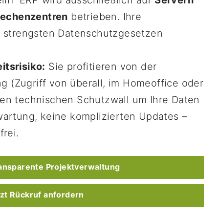
llIT ERP wird ausschließlich auf
Servern
 Rechenzentren
betrieben. Ihre
n strengsten Datenschutzgesetzen
tsrisiko:
Sie profitieren von der
ng (Zugriff von überall, im Homeoffice oder
en technischen Schutzwall um Ihre Daten
wartung, keine komplizierten Updates –
rei.
transparente Projektverwaltung
tzt Rückruf anfordern