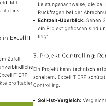
eld. Mit
Leistungsnachweise, die bei
lität ins
Rückfragen bei der Abrechnu
.
Echtzeit-Überblick:
Sehen Sie
ein Projekt geflossen sind 
liegt.
 in ExcellIT
3. Projekt-Controlling: Ren
em Zufall.
unverbindliche
Ein Projekt kann technisch erfo
ExcellIT ERP
scheitern. ExcellIT ERP schützt
kte profitabler
Controlling.
Soll-Ist-Vergleich:
Vergleich