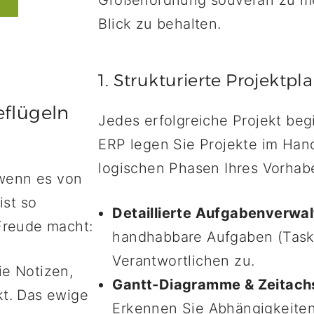
Größenordnung souverän zu meis
Blick zu behalten.
1. Strukturierte Projektp
eflügeln
Jedes erfolgreiche Projekt begin
ERP legen Sie Projekte im Han
logischen Phasen Ihres Vorhab
 wenn es von
ist so
Detaillierte Aufgabenverwal
 Freude macht:
handhabbare Aufgaben (Tasks
Verantwortlichen zu.
ie Notizen,
Gantt-Diagramme & Zeitach
kt. Das ewige
Erkennen Sie Abhängigkeiten 