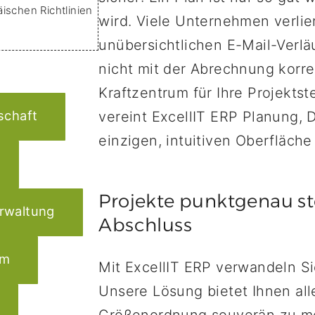
dmin
– macht Ihren Kopf
ischen Richtlinien
wird. Viele Unternehmen verlie
unübersichtlichen E-Mail-Verlä
nicht mit der Abrechnung korr
Kraftzentrum für Ihre Projektst
schaft
vereint ExcellIT ERP Planung, 
einzigen, intuitiven Oberfläche
Projekte punktgenau st
rwaltung
Abschluss
em
Mit ExcellIT ERP verwandeln Si
Unsere Lösung bietet Ihnen al