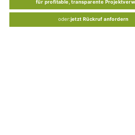
für profitable, transparente Projektver
oder:
jetzt Rückruf anfordern