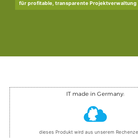
Mailhost
für profitable, transparente Projektverwaltung
sicher
Applicati
für Ihre 
Agenturs
Power für 
AutoMate
Echte Pow
System B
wirksam 
Threat A
Ihr Team
Hardware
Kaufen
IT made in Germany:
Deploy &
die Admini
Pentestin
System?
Security 
Managem
dieses Produkt wird aus unserem Rechenz
Reporting