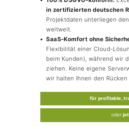
100% DSGVO-konform:
Exce
in zertifizierten deutschen
Projektdaten unterliegen de
weltweit.
SaaS-Komfort ohne Sicherhei
Flexibilität einer Cloud-Lösu
beim Kunden), während wir d
ziehen. Keine eigene Server
wir halten Ihnen den Rücken f
für profitable, 
oder:
je