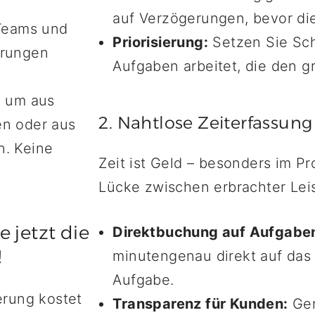
auf Verzögerungen, bevor die
 Teams und
Priorisierung:
Setzen Sie Sch
erungen
Aufgaben arbeitet, die den g
, um aus
2. Nahtlose Zeiterfassun
en oder aus
n. Keine
Zeit ist Geld – besonders im Pr
Lücke zwischen erbrachter Lei
e jetzt die
Direktbuchung auf Aufgabe
!
minutengenau direkt auf das 
Aufgabe.
erung kostet
Transparenz für Kunden:
Gen