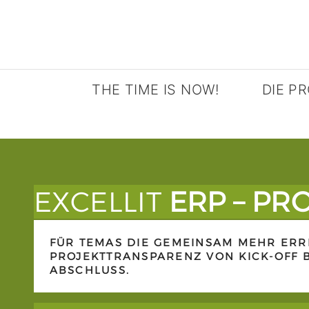
S
k
i
p
THE TIME IS NOW!
DIE P
t
o
ERP | CRM
für smart
c
Ticket & 
Profis
o
Zeiterfas
EXCELLIT
ERP – P
n
Ihre Zeitw
t
Global H
Groupware
FÜR TEMAS DIE GEMEINSAM MEHR ERR
e
Business
PROJEKTTRANSPARENZ VON KICK-OFF 
für Power
n
ABSCHLUSS.
Webhost
t
boomt